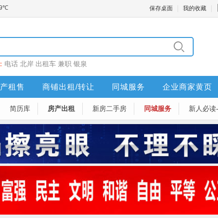
保存桌面
我的收藏
：
电话
北岸
出租车
兼职
银泉
产租售
商铺出租/转让
同城服务
企业商家黄页
简历库
房产出租
新房二手房
同城服务
新人必读