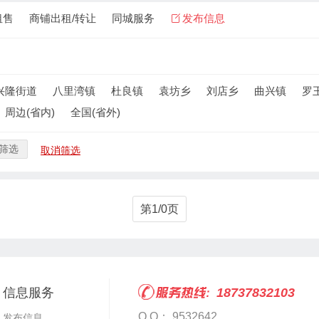
租售
商铺出租/转让
同城服务
发布信息
兴隆街道
八里湾镇
杜良镇
袁坊乡
刘店乡
曲兴镇
罗
周边(省内)
全国(省外)
筛选
取消筛选
第1/0页
信息服务
18737832103
Q Q： 9532642
发布信息