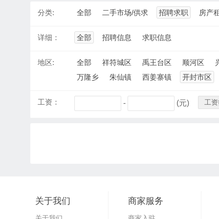
分类:
全部
二手市场/供求
招聘求职
房产
详细：
全部
招聘信息
求职信息
地区:
全部
祥符城区
禹王台区
顺河区
万隆乡
朱仙镇
西姜寨镇
开封市区
工资：
工资
-
(元)
关于我们
商家服务
关于我们
商家入驻