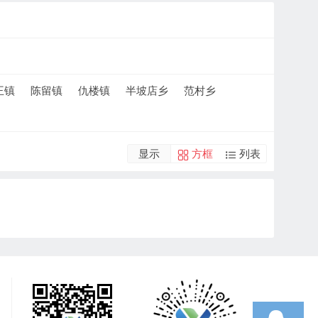
王镇
陈留镇
仇楼镇
半坡店乡
范村乡
显示
方框
列表