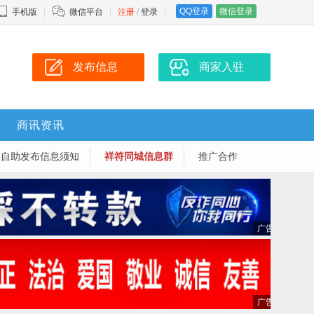
QQ登录
微信登录
手机版
微信平台
注册
/
登录
发布信息
商家入驻
商讯资讯
-自助发布信息须知
祥符同城信息群
推广合作