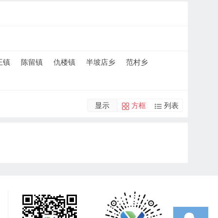
王镇
陈留镇
仇楼镇
半坡店乡
范村乡
显示
方框
列表