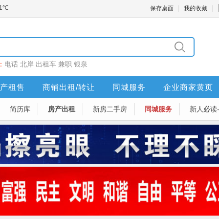
保存桌面
我的收藏
：
电话
北岸
出租车
兼职
银泉
产租售
商铺出租/转让
同城服务
企业商家黄页
简历库
房产出租
新房二手房
同城服务
新人必读