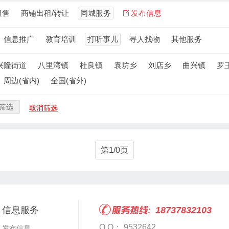
租售
商铺出租/转让
同城服务
发布信息
信息推广
教育培训
打听事儿
寻人找物
其他服务
兴隆街道
八里湾镇
杜良镇
袁坊乡
刘店乡
曲兴镇
罗
周边(省内)
全国(省外)
筛选
取消筛选
第1/0页
信息服务
18737832103
Q Q： 9532642
发布信息