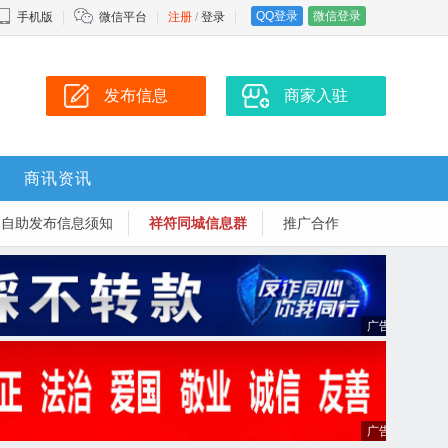
QQ登录
微信登录
手机版
微信平台
注册
/
登录
发布信息
商家入驻
商讯资讯
-自助发布信息须知
祥符同城信息群
推广合作