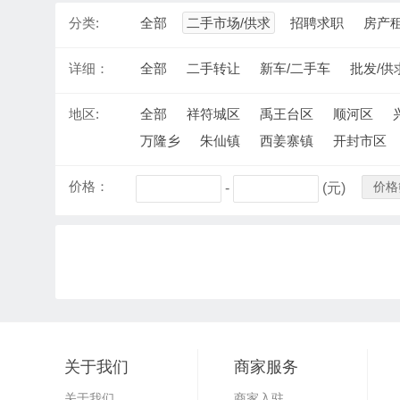
分类:
全部
二手市场/供求
招聘求职
房产
详细：
全部
二手转让
新车/二手车
批发/供
地区:
全部
祥符城区
禹王台区
顺河区
万隆乡
朱仙镇
西姜寨镇
开封市区
价格：
价格
-
(元)
关于我们
商家服务
关于我们
商家入驻