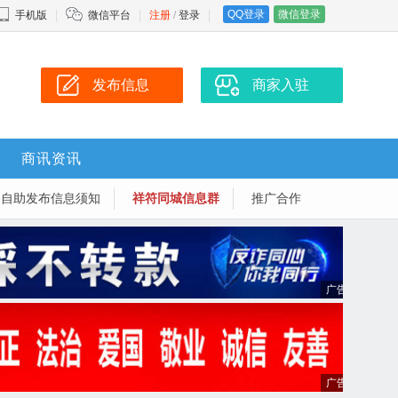
QQ登录
微信登录
手机版
微信平台
注册
/
登录
发布信息
商家入驻
商讯资讯
-自助发布信息须知
祥符同城信息群
推广合作