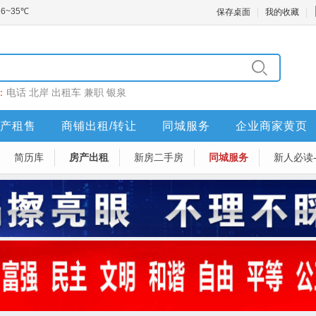
保存桌面
我的收藏
：
电话
北岸
出租车
兼职
银泉
产租售
商铺出租/转让
同城服务
企业商家黄页
简历库
房产出租
新房二手房
同城服务
新人必读