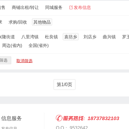
租售
商铺出租/转让
同城服务
发布信息
求
求购/回收
其他物品
兴隆街道
八里湾镇
杜良镇
袁坊乡
刘店乡
曲兴镇
罗
周边(省内)
全国(省外)
筛选
取消筛选
第1/0页
信息服务
18737832103
Q Q： 9532642
发布信息