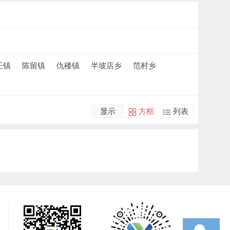
王镇
陈留镇
仇楼镇
半坡店乡
范村乡
显示
方框
列表